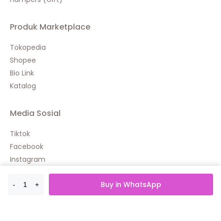
Produk Marketplace
Tokopedia
Shopee
Bio Link
Katalog
Media Sosial
Tiktok
Facebook
Instagram
Youtube
Buy in WhatsApp
-
+
© 2026 Bylilu Hijab Store - OLG Indonesia