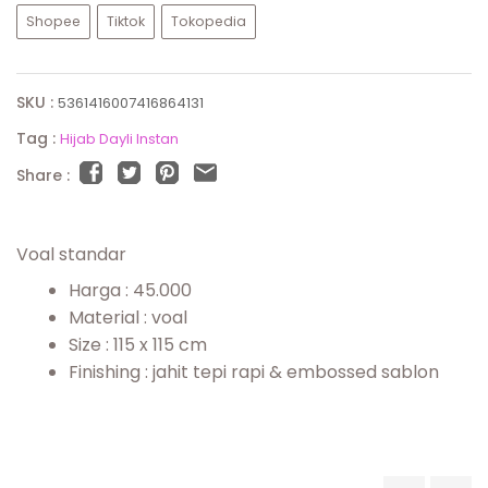
Shopee
Tiktok
Tokopedia
SKU :
5361416007416864131
Tag :
Hijab Dayli Instan
Share :
Voal standar
Harga : 45.000
Material : voal
Size : 115 x 115 cm
Finishing : jahit tepi rapi & embossed sablon