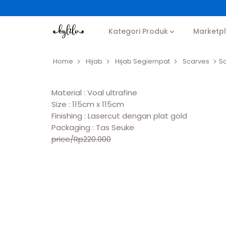
Kategori Produk
Marketp
Home
Hijab
Hijab Segiempat
Scarves
S
Material : Voal ultrafine
Size : 115cm x 115cm
Finishing : Lasercut dengan plat gold
Packaging : Tas Seuke
price/Rp220.000