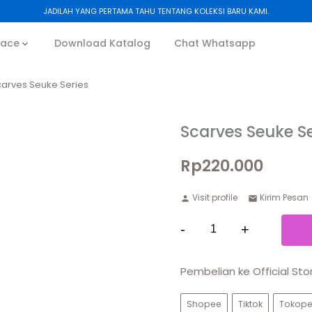
JADILAH YANG PERTAMA TAHU TENTANG KOLEKSI BARU KAMI.
lace
Download Katalog
Chat Whatsapp
carves Seuke Series
Scarves Seuke Se
Rp220.000
Visit profile
Kirim Pesan
-
+
Pembelian ke Official St
Shopee
Tiktok
Tokope