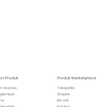
ri Produk
Produk Marketplace
m Scarves
Tokopedia
egiempat
Shopee
na
Bio Link
ies Hijab
Katalog